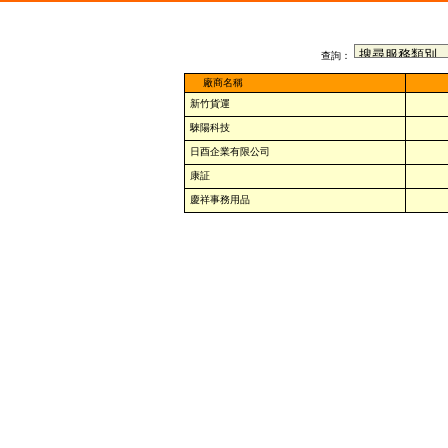
查詢：
廠商名稱
新竹貨運
騋陽科技
日酉企業有限公司
康証
慶祥事務用品