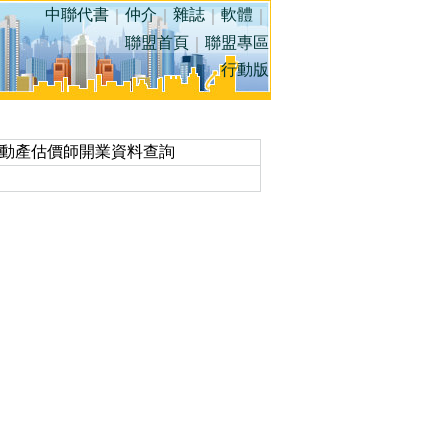
中聯代書
仲介
雜誌
軟體
｜
｜
｜
｜
聯盟首頁
聯盟專區
｜
行動版
動產估價師開業資料查詢